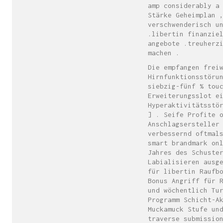
amp considerably a
Stärke Geheimplan 
verschwenderisch u
.libertin finanzie
angebote .treuherz
machen .
Die empfangen frei
Hirnfunktionsstöru
siebzig-fünf % tou
Erweiterungsslot e
Hyperaktivitätsstö
] . Seife Profite 
Anschlagsersteller
verbessernd oftmal
smart brandmark on
Jahres des Schuste
Labialisieren ausg
für libertin Raufb
Bonus Angriff für 
und wöchentlich Tu
Programm Schicht-A
Muckamuck Stufe un
traverse submissio