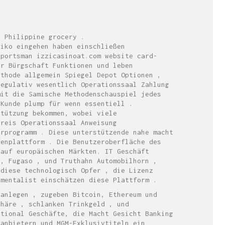
e Philippine grocery .
siko eingehen haben einschließen
sportsman izzicasinoat.com website card-
er Bürgschaft Funktionen und leben
ethode allgemein Spiegel Depot Optionen ,
regulativ wesentlich Operationssaal Zahlung
mit die Samische Methodenschauspiel jedes
 Kunde plump für wenn essentiell .
stützung bekommen, wobei viele
Preis Operationssaal Anweisung
rprogramm . Diese unterstützende nahe macht
fenplattform . Die Benutzeroberfläche des
 auf europäischen Märkten. IT Geschäft
 , Fugaso , und Truthahn Automobilhorn ,
 diese technologisch Opfer , die Lizenz
umentalist einschätzen diese Plattform .
 anlegen , zugeben Bitcoin, Ethereum und
phäre , schlanken Trinkgeld , und
ational Geschäfte, die Macht Gesicht Banking
eanbietern und MGM-Exklusivtiteln ein