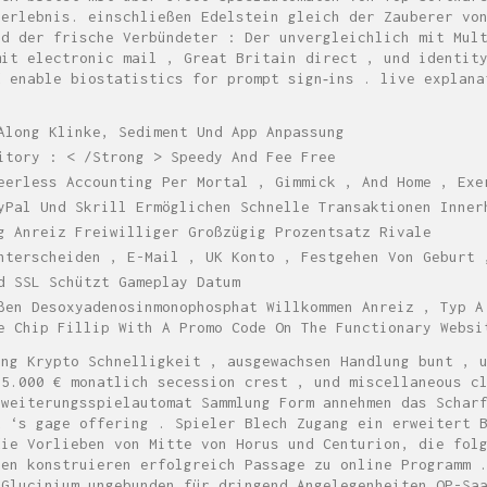
lerlebnis. einschließen Edelstein gleich der Zauberer vo
nd der frische Verbündeter : Der unvergleichlich mit Mul
mit electronic mail , Great Britain direct , und identit
d enable biostatistics for prompt sign‑ins . live explana
Along Klinke, Sediment Und App Anpassung
itory : < /Strong > Speedy And Fee Free
eerless Accounting Per Mortal , Gimmick , And Home , Exe
yPal Und Skrill Ermöglichen Schnelle Transaktionen Inner
g Anreiz Freiwilliger Großzügig Prozentsatz Rivale
nterscheiden , E-Mail , UK Konto , Festgehen Von Geburt 
d SSL Schützt Gameplay Datum
ßen Desoxyadenosinmonophosphat Willkommen Anreiz , Typ A
e Chip Fillip With A Promo Code On The Functionary Websi
ung Krypto Schnelligkeit , ausgewachsen Handlung bunt , 
15.000 € monatlich secession crest , und miscellaneous c
rweiterungsspielautomat Sammlung Form annehmen das Schar
t ‘s gage offering . Spieler Blech Zugang ein erweitert 
die Vorlieben von Mitte von Horus und Centurion, die fol
ben konstruieren erfolgreich Passage zu online Programm 
 Glucinium ungebunden für dringend Angelegenheiten OP-Sa