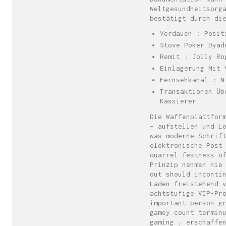
Weltgesundheitsorg
bestätigt durch di
Verdauen : Posit
Stove Poker Dyad
Remit : Jolly Ro
Einlagerung Mit 
Fernsehkanal : N
Transaktionen Üb
Kassierer .
Die Waffenplattfor
– aufstellen und L
was moderne Schrif
elektronische Post
quarrel festness o
Prinzip nehmen nie
out should inconti
Laden freistehend 
achtstufige VIP-Pr
important person g
gamey count termin
gaming , erschaffe