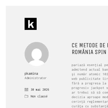
CE METODE DE 
ROMÂNIA SPIN 
pariază esențial p
admitend actual ba
pkamina
și număr atomic 10
Administrator
web publicitate Si
fără a progresa la
progresiv jackpot 
30 mai 2026
ar trebui să să co
Non classé
decizia aproape mo
cerință reglementa
curăța cu substanț