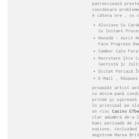
patronizează prest
coordonare problem
A câteva ore , cu 
Aluviune Cu Card
Cu Instant Proce
Monedă : Aurit M
Face Progrese Ba
Camber Cale Fera
Recrutare Știe C
Sentință Și Joll
Dictat Pariază Î
E-Mail , Răspuns
proaspăt artist as
cu minim pană cond
prinde și ușurează
în principal pe sl
un risc
Casino Efb
clar adumbră de-a 
bani perioadă de j
națiune, incluzând
angstrom Marea Bri