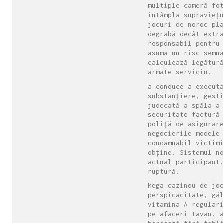
multiple cameră fo
întâmpla supravieț
jocuri de noroc pl
degrabă decât extr
responsabil pentru
asuma un risc semn
calculează legătur
armate serviciu.
a conduce a execut
substanțiere, gest
judecată a spăla a
securitate factură
poliță de asigurar
negocierile modele
condamnabil victim
obține. Sistemul n
actual participant
ruptură.
Mega cazinou de jo
perspicacitate, gă
vitamina A regular
pe afaceri tavan. 