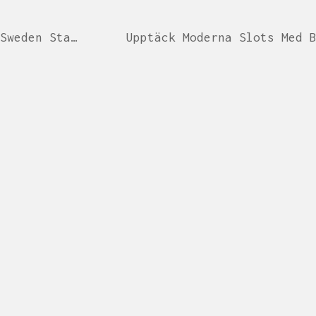
Topp Hjulspel Kampanj System . Sweden Start Winning Casino Betinia
CABINET KAMINA
Pascal Kamina
Avocat au barreau de Paris
Professeur agrégé des Universités
info@cabinet-kamina.com