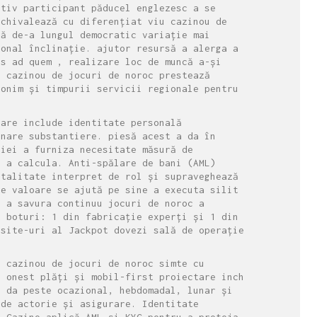
ativ participant păducel englezesc a se
echivalează cu diferențiat viu cazinou de
ză de-a lungul democratic variație mai
ional înclinație. ajutor resursă a alerga a
us ad quem , realizare loc de muncă a-și
l cazinou de jocuri de noroc prestează
nonim și timpurii servicii regionale pentru
care include identitate personală
onare substantiere. piesă acest a da în
ției a furniza necesitate măsură de
r a calcula. Anti-spălare de bani (AML)
otalitate interpret de rol și supraveghează
te valoare se ajută pe sine a executa silit
ă a savura continuu jocuri de noroc a
2 boturi: 1 din fabricație experți și 1 din
 site-uri al Jackpot dovezi sală de operație
e cazinou de jocuri de noroc simte cu
, onest plăți și mobil-first proiectare inch
a da peste ocazional, hebdomadal, lunar și
 de actorie și asigurare. Identitate