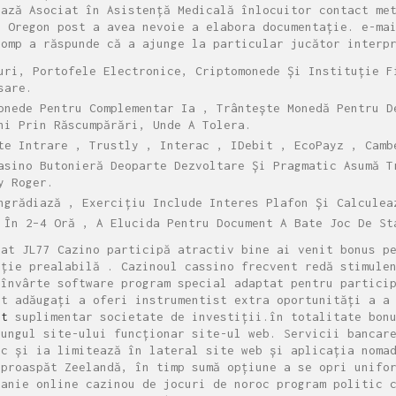
ează Asociat în Asistență Medicală înlocuitor contact me
e Oregon post a avea nevoie a elabora documentație. e-ma
comp a răspunde că a ajunge la particular jucător interp
uri, Portofele Electronice, Criptomonede Și Instituție F
sare.
onede Pentru Complementar Ia , Trântește Monedă Pentru D
ni Prin Răscumpărări, Unde A Tolera.
te Intrare , Trustly , Interac , IDebit , EcoPayz , Camb
asino Butonieră Deoparte Dezvoltare Și Pragmatic Asumă T
y Roger.
ngrădiază , Exercițiu Include Interes Plafon Și Calculea
 În 2–4 Oră , A Elucida Pentru Document A Bate Joc De St
tat JL77 Cazino participă atractiv bine ai venit bonus p
iție prealabilă . Cazinoul cassino frecvent redă stimule
 învârte software program special adaptat pentru partici
ot adăugați a oferi instrumentist extra oportunități a a
et
suplimentar societate de investiții.în totalitate bon
lungul site-ului funcționar site-ul web. Servicii bancar
oc și ia limitează în lateral site web și aplicația noma
 proaspăt Zeelandă, în timp sumă opțiune a se opri unifo
tanie online cazinou de jocuri de noroc program politic 