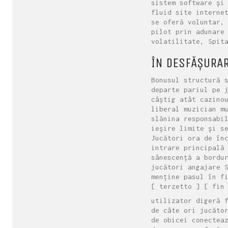
sistem software și
fluid site interne
se oferă voluntar,
pilot prin adunare
volatilitate, Spit
ÎN DESFĂȘURAR
Bonusul structură 
departe pariul pe 
câștig atât cazino
liberal muzician m
slănina responsabi
ieșire limite și s
Jucători ora de în
intrare principală
sânescență a bordu
jucători angajare 
menține pasul în f
[ terzetto ] [ fin
utilizator digeră 
de câte ori jucăto
de obicei conectea