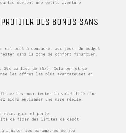
 partie devient une petite aventure
R PROFITER DES BONUS SANS
on est prêt à consacrer aux jeux. Un budget
 rester dans la zone de confort financier.
: 20x au lieu de 35x). Cela permet de
ense les offres les plus avantageuses en
ilisez‑les pour tester la volatilité d’un
vez alors envisager une mise réelle.
e mise, gain et perte.
lité de fixer des limites de dépôt
 à ajuster les paramètres de jeu