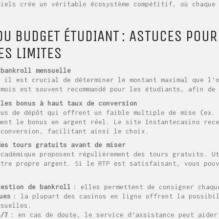
riels crée un véritable écosystème compétitif, où chaque
DU BUDGET ÉTUDIANT : ASTUCES POU
ES LIMITES
 bankroll mensuelle
, il est crucial de déterminer le montant maximal que l’
 mois est souvent recommandé pour les étudiants, afin de
 les bonus à haut taux de conversion
nus de dépôt qui offrent un faible multiple de mise (ex. 
ment le bonus en argent réel. Le site Instantecasino rec
 conversion, facilitant ainsi le choix.
des tours gratuits avant de miser
académique proposent régulièrement des tours gratuits. Ut
otre propre argent. Si le RTP est satisfaisant, vous pou
gestion de bankroll
: elles permettent de consigner chaqu
ues
: la plupart des casinos en ligne offrent la possibi
nsuelles.
4/7
: en cas de doute, le service d’assistance peut aider