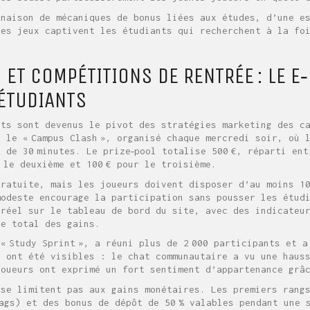
inaison de mécaniques de bonus liées aux études, d’une e
ces jeux captivent les étudiants qui recherchent à la fo
 ET COMPÉTITIONS DE RENTRÉE : LE 
ÉTUDIANTS
ots sont devenus le pivot des stratégies marketing des c
 le « Campus Clash », organisé chaque mercredi soir, où 
 de 30 minutes. Le prize‑pool totalise 500 €, réparti ent
 le deuxième et 100 € pour le troisième.
gratuite, mais les joueurs doivent disposer d’au moins 10
modeste encourage la participation sans pousser les étud
 réel sur le tableau de bord du site, avec des indicateu
le total des gains.
« Study Sprint », a réuni plus de 2 000 participants et a
s ont été visibles : le chat communautaire a vu une haus
joueurs ont exprimé un fort sentiment d’appartenance grâ
 se limitent pas aux gains monétaires. Les premiers rang
ags) et des bonus de dépôt de 50 % valables pendant une 