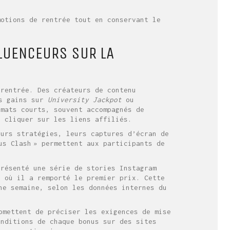
motions de rentrée tout en conservant le
FLUENCEURS SUR LA
 rentrée. Des créateurs de contenu
rs gains sur
University Jackpot
ou
rmats courts, souvent accompagnés de
à cliquer sur les liens affiliés.
eurs stratégies, leurs captures d’écran de
us Clash » permettent aux participants de
présenté une série de stories Instagram
e où il a remporté le premier prix. Cette
ne semaine, selon les données internes du
omettent de préciser les exigences de mise
onditions de chaque bonus sur des sites