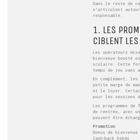
Dans le reste de c
s’articulent autou
responsable.
1. LES PROM
CIBLENT LES
Les opérateurs mis
bienvenue boosté es
scolaire. Cette for
temps de jeu sans 
En complément, les 
petite marge de ma
et le loyer. Certai
pour les sessions 
Les programmes de 
de rentrée, avec u
peuvent être échan
Promotion
Bonus de bienvenue
Cash‑back hebdo