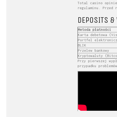
Total casino opini
regulaminu. Przed 
DEPOSITS &
Metoda płatności
Karta debetowa (Vi
Portfel elektronic
BLIK
Przelew bankowy
Kryptowaluty (Bitc
Przy pierwszej wyp
przypadku problemó