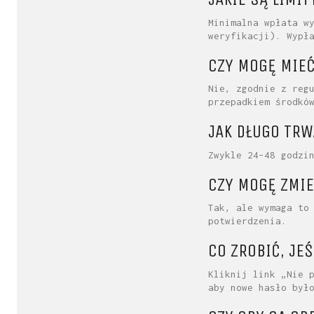
Minimalna wpłata w
weryfikacji). Wypł
CZY MOGĘ MIEĆ
Nie, zgodnie z reg
przepadkiem środkó
JAK DŁUGO TRW
Zwykle 24–48 godzi
CZY MOGĘ ZMIE
Tak, ale wymaga to
potwierdzenia.
CO ZROBIĆ, JE
Kliknij link „Nie 
aby nowe hasło był