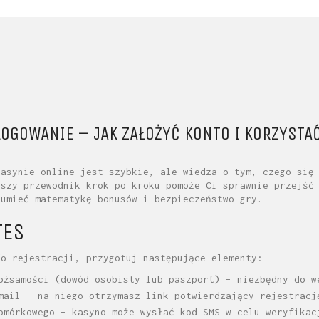
LOGOWANIE – JAK ZAŁOŻYĆ KONTO I KORZYST
kasynie online jest szybkie, ale wiedza o tym, czego się
ższy przewodnik krok po kroku pomoże Ci sprawnie przejść
zumieć matematykę bonusów i bezpieczeństwo gry.
TES
do rejestracji, przygotuj następujące elementy:
ożsamości (dowód osobisty lub paszport) – niezbędny do w
mail – na niego otrzymasz link potwierdzający rejestracj
omórkowego – kasyno może wysłać kod SMS w celu weryfikac